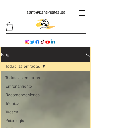
santi@santivieitez.es
Blog
Todas las entradas
Todas las entradas
Entrenamiento
Recomendaciones
Técnica
Táctica
Psicología