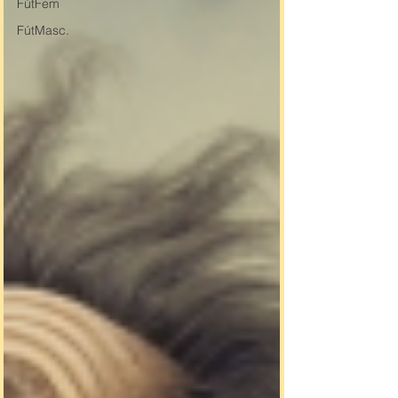
FútFem
FútMasc.