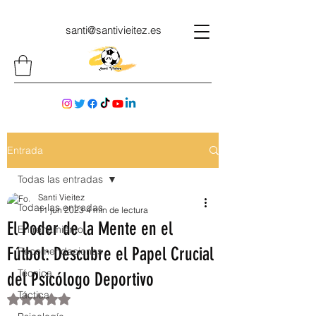
santi@santivieitez.es
Entrada
Todas las entradas
Santi Vieitez
Todas las entradas
11 jun 2023
4 min de lectura
El Poder de la Mente en el
Entrenamiento
Fútbol: Descubre el Papel Crucial
Recomendaciones
Técnica
del Psicólogo Deportivo
Táctica
Obtuvo NaN de 5 estrellas.