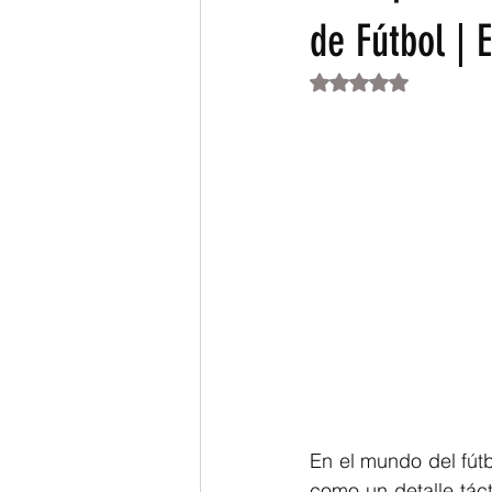
de Fútbol | 
Obtuvo NaN de 5 es
En el mundo del fút
como un detalle táct