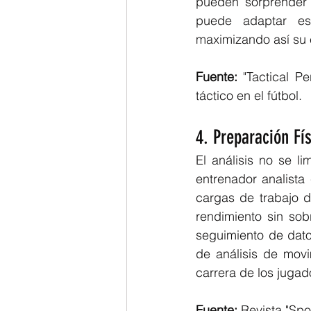
pueden sorprender a
puede adaptar est
maximizando así su 
Fuente:
 "Tactical Pe
táctico en el fútbol.
4. Preparación Fí
El análisis no se li
entrenador analista
cargas de trabajo 
rendimiento sin sob
seguimiento de dato
de análisis de movi
carrera de los jugad
Fuente:
 Revista "Spo