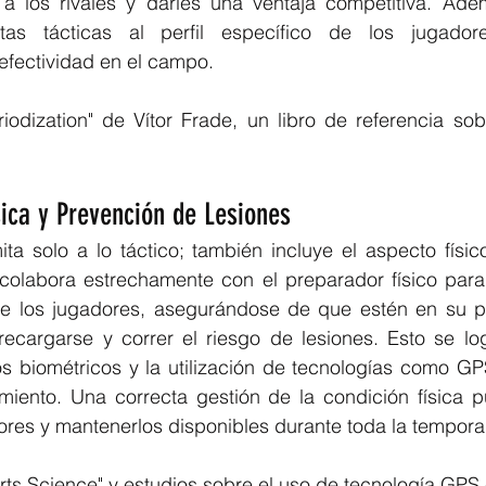
 los rivales y darles una ventaja competitiva. Ademá
as tácticas al perfil específico de los jugadores
efectividad en el campo.
riodization" de Vítor Frade, un libro de referencia sobr
sica y Prevención de Lesiones
mita solo a lo táctico; también incluye el aspecto físic
 colabora estrechamente con el preparador físico para 
de los jugadores, asegurándose de que estén en su p
recargarse y correr el riesgo de lesiones. Esto se log
s biométricos y la utilización de tecnologías como GPS
miento. Una correcta gestión de la condición física pu
ores y mantenerlos disponibles durante toda la tempor
rts Science" y estudios sobre el uso de tecnología GPS 