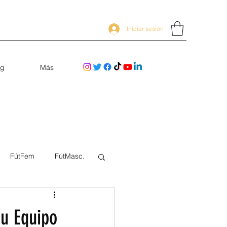
Iniciar sesión
og
Más
FútFem
FútMasc.
tu Equipo