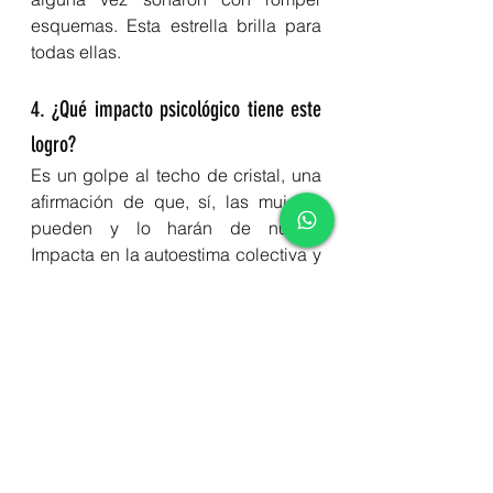
esquemas. Esta estrella brilla para 
todas ellas.
4. ¿Qué impacto psicológico tiene este 
logro?
Es un golpe al techo de cristal, una 
afirmación de que, sí, las mujeres 
pueden y lo harán de nuevo. 
Impacta en la autoestima colectiva y 
reconfigura las narrativas sociales 
sobre lo que es posible.
5. ¿Cómo puedo compartir o difundir el 
mensaje del artículo?
Si este triunfo te ha tocado el alma, 
comparte el artículo en redes 
sociales, blogs o en conversaciones 