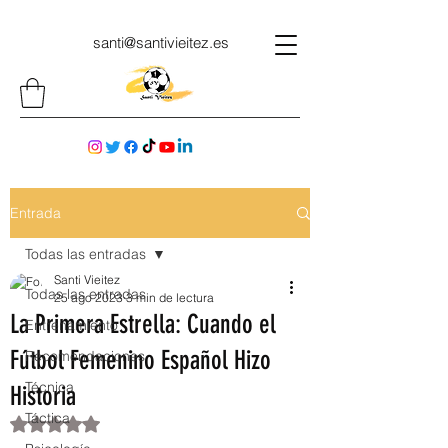
santi@santivieitez.es
Entrada
Todas las entradas
Santi Vieitez
Todas las entradas
25 ago 2023
3 min de lectura
La Primera Estrella: Cuando el
Entrenamiento
Fútbol Femenino Español Hizo
Recomendaciones
Técnica
Historia
Táctica
Obtuvo NaN de 5 estrellas.