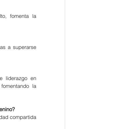
o, fomenta la 
as a superarse 
 liderazgo en 
 fomentando la 
menino? 
idad compartida 