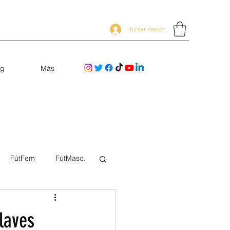
Iniciar sesión
og
Más
FútFem
FútMasc.
laves