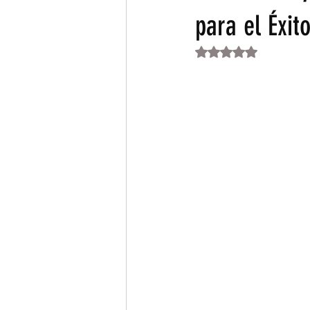
para el Éxit
Obtuvo NaN de 5 es