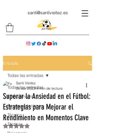
santi@santivieitez.es
Entrada
Todas las entradas
Santi Vieitez
Todas las entradas
28 abr 2023
4 min de lectura
Superar la Ansiedad en el Fútbol:
Entrenamiento
Estrategias para Mejorar el
Recomendaciones
Técnica
Rendimiento en Momentos Clave
Táctica
Obtuvo NaN de 5 estrellas.