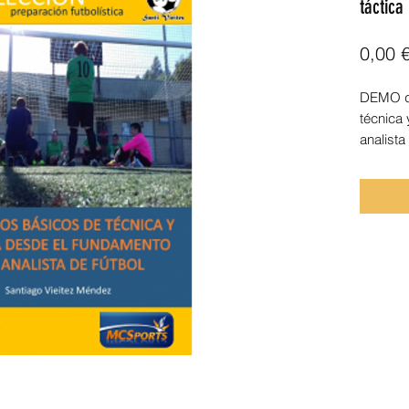
táctica
0,00 
DEMO de
técnica 
analista
En esta
avance d
PRINCI
TÁCTICA
analista
Disponi
en: htt
-princip
desde-e
futbol-