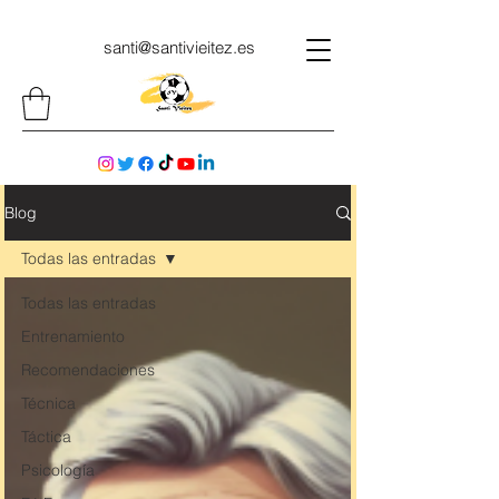
santi@santivieitez.es
Blog
Todas las entradas
Todas las entradas
Entrenamiento
Recomendaciones
Técnica
Táctica
Psicología