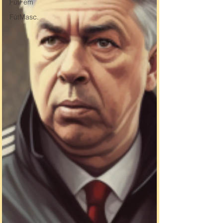
FútFem
FútMasc.