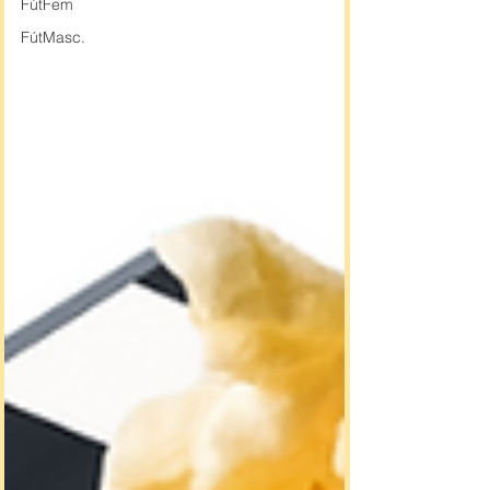
FútFem
FútMasc.