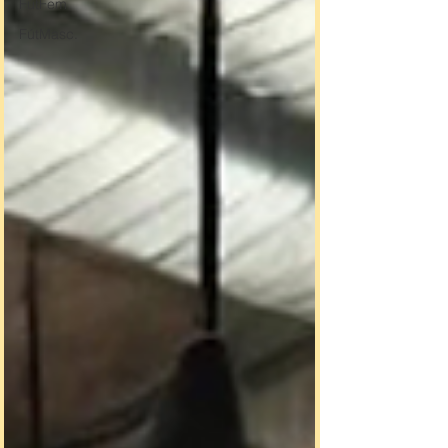
FútFem
FútMasc.