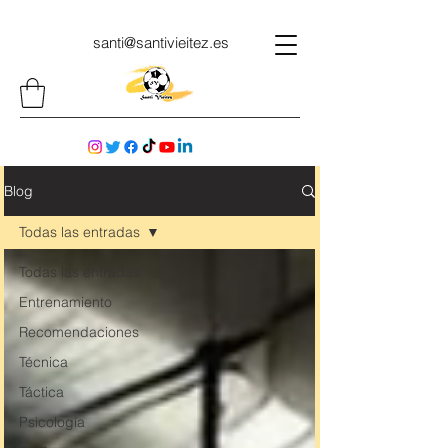
santi@santivieitez.es
Blog
Todas las entradas
Todas las entradas
Entrenamiento
Recomendaciones
Técnica
Táctica
Psicología