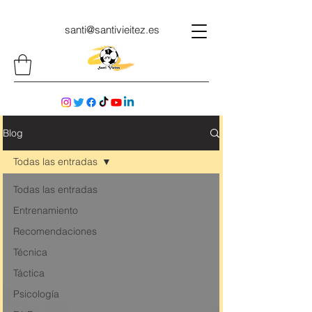
santi@santivieitez.es
Blog
Todas las entradas
Todas las entradas
Entrenamiento
Recomendaciones
Técnica
Táctica
Psicología