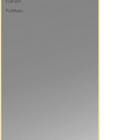
FútFem
FútMasc.