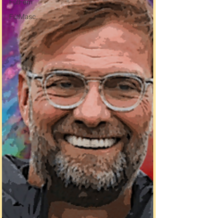
FútFem
FútMasc.