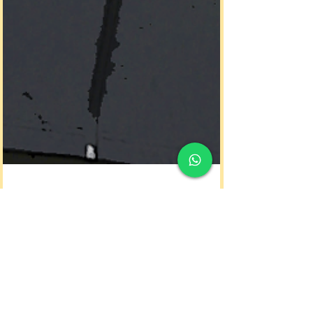
Santi Vieitez
22 jun 2023
6 min de lectura
Grandes Tácticos del Fútbol: Estrategas
que Transformaron el Juego