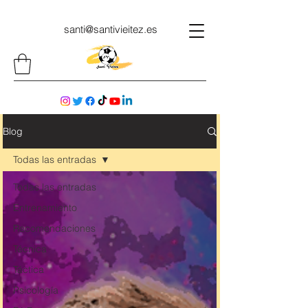
santi@santivieitez.es
Blog
Todas las entradas
Todas las entradas
Entrenamiento
Recomendaciones
Técnica
Táctica
Psicología