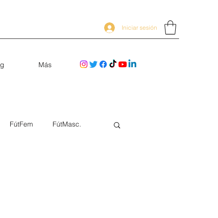
Iniciar sesión
og
Más
FútFem
FútMasc.