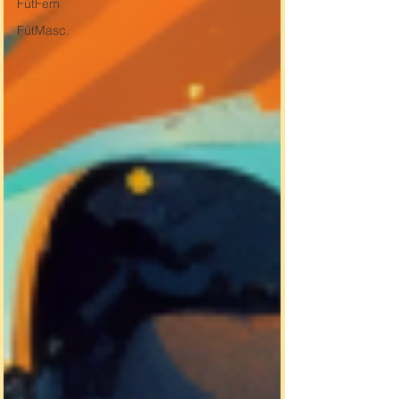
FútFem
FútMasc.