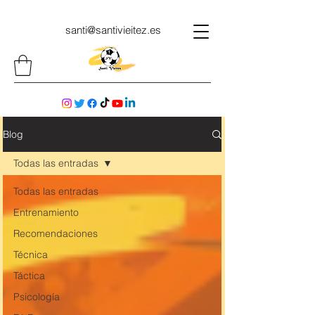
santi@santivieitez.es
Blog
Todas las entradas
Todas las entradas
Entrenamiento
Recomendaciones
Técnica
Táctica
Psicología