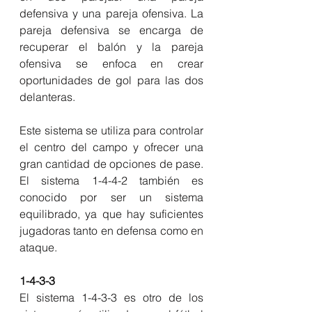
defensiva y una pareja ofensiva. La 
pareja defensiva se encarga de 
recuperar el balón y la pareja 
ofensiva se enfoca en crear 
oportunidades de gol para las dos 
delanteras.
Este sistema se utiliza para controlar 
el centro del campo y ofrecer una 
gran cantidad de opciones de pase. 
El sistema 1-4-4-2 también es 
conocido por ser un sistema 
equilibrado, ya que hay suficientes 
jugadoras tanto en defensa como en 
ataque.
1-4-3-3
El sistema 1-4-3-3 es otro de los 