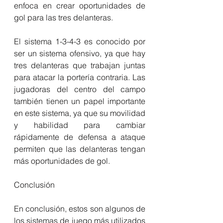
enfoca en crear oportunidades de 
gol para las tres delanteras.
El sistema 1-3-4-3 es conocido por 
ser un sistema ofensivo, ya que hay 
tres delanteras que trabajan juntas 
para atacar la portería contraria. Las 
jugadoras del centro del campo 
también tienen un papel importante 
en este sistema, ya que su movilidad 
y habilidad para cambiar 
rápidamente de defensa a ataque 
permiten que las delanteras tengan 
más oportunidades de gol.
Conclusión
En conclusión, estos son algunos de 
los sistemas de juego más utilizados 