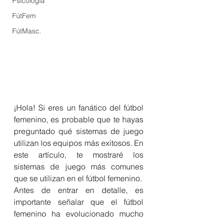
Psicología
FútFem
FútMasc.
¡Hola! Si eres un fanático del fútbol 
femenino, es probable que te hayas 
preguntado qué sistemas de juego 
utilizan los equipos más exitosos. En 
este artículo, te mostraré los 
sistemas de juego más comunes 
que se utilizan en el fútbol femenino.
Antes de entrar en detalle, es 
importante señalar que el fútbol 
femenino ha evolucionado mucho 