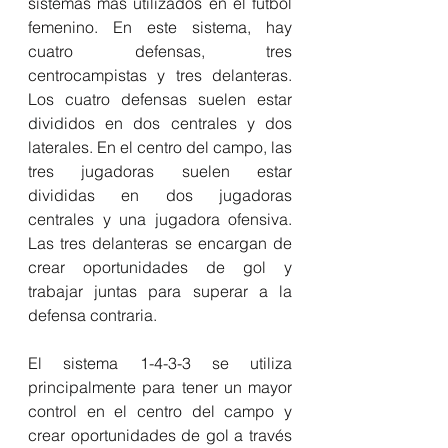
sistemas más utilizados en el fútbol 
femenino. En este sistema, hay 
cuatro defensas, tres 
centrocampistas y tres delanteras. 
Los cuatro defensas suelen estar 
divididos en dos centrales y dos 
laterales. En el centro del campo, las 
tres jugadoras suelen estar 
divididas en dos jugadoras 
centrales y una jugadora ofensiva. 
Las tres delanteras se encargan de 
crear oportunidades de gol y 
trabajar juntas para superar a la 
defensa contraria.
El sistema 1-4-3-3 se utiliza 
principalmente para tener un mayor 
control en el centro del campo y 
crear oportunidades de gol a través 