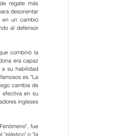
 de regate más 
para desorientar 
e en un cambio 
ndo al defensor 
ue combinó la 
adona era capaz 
a su habilidad 
famosos es "La 
uego cambia de 
efectiva en su 
adores ingleses 
Fenómeno", fue 
"elástico" o "la 