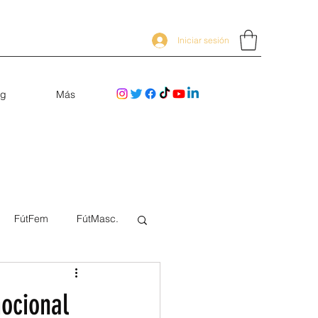
Iniciar sesión
og
Más
FútFem
FútMasc.
mocional