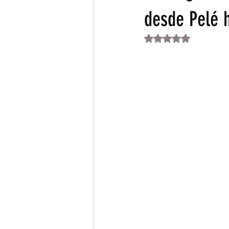
desde Pelé 
Obtuvo NaN de 5 es